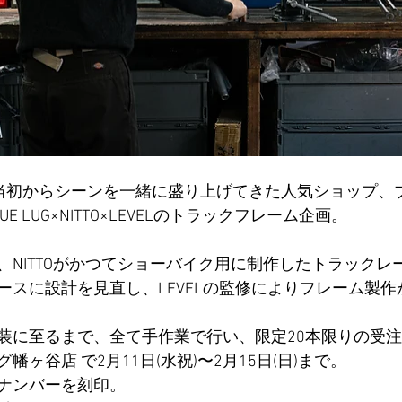
ine創刊当初からシーンを一緒に盛り上げてきた人気ショップ、
 LUG×NITTO×LEVELのトラックフレーム企画。 
、NITTOがかつてショーバイク用に制作したトラックレ
ースに設計を見直し、LEVELの監修によりフレーム製作
装に至るまで、全て手作業で行い、限定20本限りの受
ヶ谷店 で2月11日(水祝)〜2月15日(日)まで。 
ナンバーを刻印。