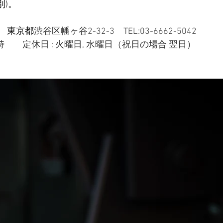
別)。
　東京都
渋谷区幡ヶ谷2-32-3
　TEL:
03-6662-5042
 19時　　定休日 : 火曜日, 水曜日（祝日の場合 翌日）